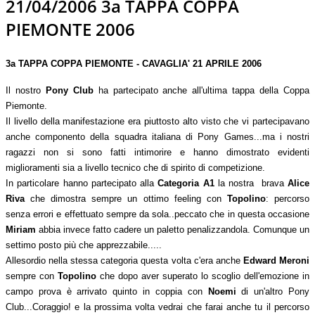
21/04/2006 3a TAPPA COPPA
PIEMONTE 2006
3a TAPPA COPPA PIEMONTE - CAVAGLIA' 21 APRILE 2006
Il nostro
Pony Club
ha partecipato anche all'ultima tappa della Coppa
Piemonte.
Il livello della manifestazione era piuttosto alto visto che vi partecipavano
anche componento della squadra italiana di Pony Games...ma i nostri
ragazzi non si sono fatti intimorire e hanno dimostrato evidenti
miglioramenti sia a livello tecnico che di spirito di competizione.
In particolare hanno partecipato alla
Categoria A1
la nostra brava
Alice
Riva
che dimostra sempre un ottimo feeling con
Topolino
: percorso
senza errori e effettuato sempre da sola..peccato che in questa occasione
Miriam
abbia invece fatto cadere un paletto penalizzandola. Comunque un
settimo posto più che apprezzabile.....
Allesordio nella stessa categoria questa volta c'era anche
Edward Meroni
sempre con
Topolino
che dopo aver superato lo scoglio dell'emozione in
campo prova è arrivato quinto in coppia con
Noemi
di un'altro Pony
Club...Coraggio! e la prossima volta vedrai che farai anche tu il percorso