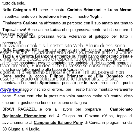
tutto da solo..
Nella
Categoria B1
bene le nostre
Carlotta Brianzoni
e
Luisa Meroni
rispettivamente con
Topolono
e
Ferry
... il nostro
Yoghi
.
Finalmente
Carlotta
ha affrontato un percorso con il suo amato ma temuto
Topo...
brava! Bene anche
Luisa
che progressivamente si fida sempre di
We use cookies
più di
Yoghi
...La prossima volta voleranno al galoppo per tutto il
percorso!!!
Utilizziamo i cookie sul nostro sito Web. Alcuni di essi sono
Nella
Categoria B2
ottimi miglioramenti per tutti i nostri ragazzi:
Mariella
essenziali per il funzionamento del sito, mentre altri ci aiutano
Tarzia
e
Carlotta Brianzoni
entrambe su Yoghi hanno dimostrato grinta e
a migliorare questo sito e l'esperienza dell'utente (cookie di
direi che possiamo essere ampiamente soddisfatti dei notevoli progressi
tracciamento). Puoi decidere tu stesso se consentire o meno i
che hanno fatto rispetto alla tappa di Caravino.
cookie. Ti preghiamo di notare che se li rifiuti, potresti non
Bene anche la coppia
Filippo Brianzoni
ed
Elia Bonadeo
che
essere in grado di utilizzare tutte le funzionalità del sito.
montavano entrambi
Sportacus
...peccato per le tazze ma si sa è il punto
Ok
Rifiuta
dove c'è maggior rischio di errore...per il resto hanno montato veramente
bene. Siamo certi che la prossima volta saranno molto più reattivi cisto
che ormai gestiscono bene l'emozione della gara...
BRAVI RAGAZZI....e ora al lavoro per preparare il
Campionato
Regionale Piemontese
del 4 Giugno ha Cinzano d'Alba, tappa di
avvicinamento al
Campionato Italiano Pony
di Cervia in programma dal
30 Giugno al 4 Luglio.