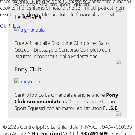
tracciamento). Puoi decidere tu stesso se consentire o meno i
Federazione Italiana Sport Equestri.
cookie. Ti preghiamo di notare che se li rifiuti, potresti non
essere in grado di utilizzare tutte le funzionalità del sito.
Le Attività
Ok
Rifiuta
Ente Affiliato alle Discipline Olimpiche: Salto
Ostacoli, Dressage e Concorso Completo con
istruttori riconosciuti dalla Federazione.
Pony Club
Centro Ippico La Ghiandaia è anche anche
Pony
Club raccomandato
dalla Federazione Italiana
Sport Equestri con animatori ed istruttori
F.I.S.E.
© 2026 Centro Ippico La Ghiandaia. P.IVA/C.F. 94047660033
Via Agrate, 9
Borgoticino
(NO) Tel.
335 491 609
- Powered