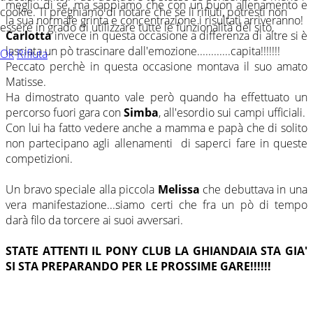
meglio di se, ma sappiamo che con un buon allenamento e
cookie. Ti preghiamo di notare che se li rifiuti, potresti non
la sua normale grinta e concentrazione i risultati arriveranno!
essere in grado di utilizzare tutte le funzionalità del sito.
Carlotta
invece in questa occasione a differenza di altre si è
lasciata un pò trascinare dall'emozione............capita!!!!!!!
Ok
Rifiuta
Peccato perchè in questa occasione montava il suo amato
Matisse.
Ha dimostrato quanto vale però quando ha effettuato un
percorso fuori gara con
Simba
, all'esordio sui campi ufficiali.
Con lui ha fatto vedere anche a mamma e papà che di solito
non partecipano agli allenamenti di saperci fare in queste
competizioni.
Un bravo speciale alla piccola
Melissa
che debuttava in una
vera manifestazione...siamo certi che fra un pò di tempo
darà filo da torcere ai suoi avversari.
STATE ATTENTI IL PONY CLUB LA GHIANDAIA STA GIA'
SI STA PREPARANDO PER LE PROSSIME GARE!!!!!!