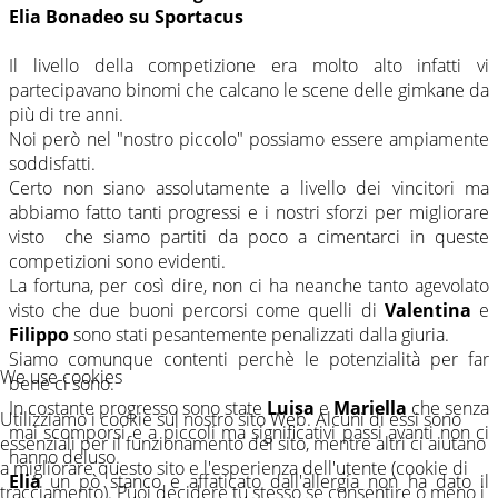
Elia Bonadeo su Sportacus
Il livello della competizione era molto alto infatti vi
partecipavano binomi che calcano le scene delle gimkane da
più di tre anni.
Noi però nel "nostro piccolo" possiamo essere ampiamente
soddisfatti.
Certo non siano assolutamente a livello dei vincitori ma
abbiamo fatto tanti progressi e i nostri sforzi per migliorare
visto che siamo partiti da poco a cimentarci in queste
competizioni sono evidenti.
La fortuna, per così dire, non ci ha neanche tanto agevolato
visto che due buoni percorsi come quelli di
Valentina
e
Filippo
sono stati pesantemente penalizzati dalla giuria.
Siamo comunque contenti perchè le potenzialità per far
We use cookies
bene ci sono.
In costante progresso sono state
Luisa
e
Mariella
che senza
Utilizziamo i cookie sul nostro sito Web. Alcuni di essi sono
mai scomporsi e a piccoli ma significativi passi avanti non ci
essenziali per il funzionamento del sito, mentre altri ci aiutano
hanno deluso.
a migliorare questo sito e l'esperienza dell'utente (cookie di
Elia
un pò stanco e affaticato dall'allergia non ha dato il
tracciamento). Puoi decidere tu stesso se consentire o meno i